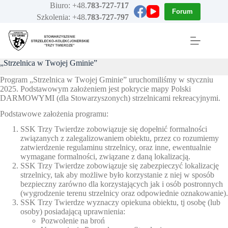
Przejdź
Biuro: +48.
783-727-717
Forum
do
Szkolenia: +48.
783-727-797
treści
„Strzelnica w Twojej Gminie”
Program „Strzelnica w Twojej Gminie” uruchomiliśmy w styczniu
2025. Podstawowym założeniem jest pokrycie mapy Polski
DARMOWYMI (dla Stowarzyszonych) strzelnicami rekreacyjnymi.
Podstawowe założenia programu:
SSK Trzy Twierdze zobowiązuje się dopełnić formalności
związanych z zalegalizowaniem obiektu, przez co rozumiemy
zatwierdzenie regulaminu strzelnicy, oraz inne, ewentualnie
wymagane formalności, związane z daną lokalizacją.
SSK Trzy Twierdze zobowiązuje się zabezpieczyć lokalizację
strzelnicy, tak aby możliwe było korzystanie z niej w sposób
bezpieczny zarówno dla korzystających jak i osób postronnych
(wygrodzenie terenu strzelnicy oraz odpowiednie oznakowanie).
SSK Trzy Twierdze wyznaczy opiekuna obiektu, tj osobę (lub
osoby) posiadającą uprawnienia:
Pozwolenie na broń