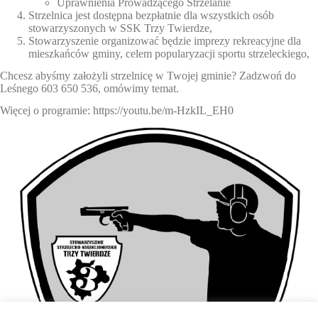
Uprawnienia Prowadzącego Strzelanie
Strzelnica jest dostępna bezpłatnie dla wszystkich osób
stowarzyszonych w SSK Trzy Twierdze,
Stowarzyszenie organizować będzie imprezy rekreacyjne dla
mieszkańców gminy, celem popularyzacji sportu strzeleckiego,
Chcesz abyśmy założyli strzelnicę w Twojej gminie? Zadzwoń do
Leśnego 603 650 536, omówimy temat.
Więcej o programie:
https://youtu.be/m-HzkIL_EH0